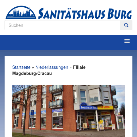
Startseite
»
Niederlassungen
»
Filiale
Magdeburg/Cracau